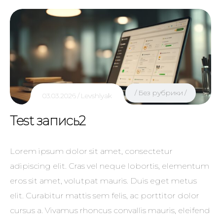
Без рубрики
03.03.2026
Levshlyak
Test запись2
Lorem ipsum dolor sit amet, consectetur
adipiscing elit. Cras vel neque lobortis, elementum
eros sit amet, volutpat mauris. Duis eget metus
elit. Curabitur mattis sem felis, ac porttitor dolor
cursus a. Vivamus rhoncus convallis mauris, eleifend