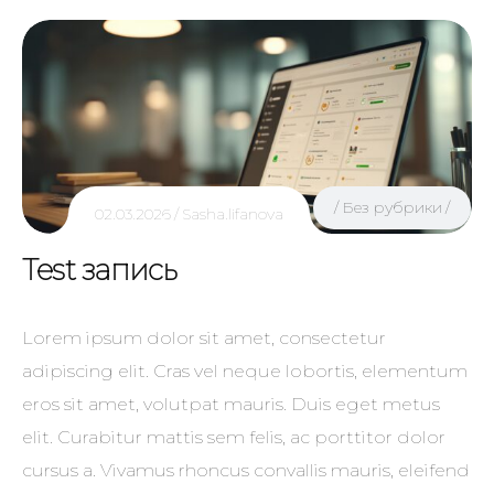
Без рубрики
02.03.2026
Sasha.lifanova
Test запись
Lorem ipsum dolor sit amet, consectetur
adipiscing elit. Cras vel neque lobortis, elementum
eros sit amet, volutpat mauris. Duis eget metus
elit. Curabitur mattis sem felis, ac porttitor dolor
cursus a. Vivamus rhoncus convallis mauris, eleifend